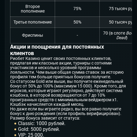
Второе
75%
75 тысяч руб
пополнение
Третье пополнение
50%
50 тысяч руб
70 (в слоте
Book 
Фриспины
-
Dead
)
Акции и поощрения для постоянных
клиентов
Риобет Казино ценит своих постоянных клиентов,
предлагая им классные акции, турниры с сотнями
участников и несколько уровней программы
лояльности. Чем выше общая сумма ставок за историю
профиля тем больше приятных бонусов получите.
Со статусом Gold или выше, вы получите еженедельный
бонус от 50% до 100% (максимум 15 000). Кроме того, для
игроков, которые играют регулярно, действует система
кэшбэка, в которой возвращаются от 7 до 10%
проигранных средств с минимальным вейджером х1.
Кэшбэк начисляется каждый месяц.
Но даже если вы играете редко, вы все равно получите
бонус к дню рождения (если профиль верифицирован).
Размер бонуса зависит от статуса:
Classic: 1000 рублей.
Gold: 5000 рублей.
VIP: 25 000.