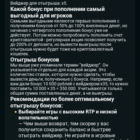
Вейджер для отыгрыша: x5.
Какой бонус при пополнении самый
выгодный для игроков
Самыми выгодными являются первые пополнения с
получением бонусов от 50% до 100% внесенных денег, но
начиная с четвертого пополнения бонус уже не
действует. Потом можно попробовать пополнить счет
криптовалютой - регулярная акция позволяет получить
до 200% от депозита, но вывести выигрыш после
отыгрыша нужно будет тоже на криптовалютный
кошелек.
Отыгрыш бонусов
Мы выше уже упоминали термин “вейджер”. Он
указывается отдельно для каждой акции. Это
количество ставок, которое нужно сделать, чтобы
вывести деньги, полученные с бонуса. Например, если
вам дали бонус 10 000 рублей с вейджером x35, то нужно
поставить 10 000 × 35 = 350 000. Учитываются только
общая сумма поставленных денег, а не выигрыш.
Рекомендации по более оптимальному
отыгрышу бонусов:
Выбирайте игры с высоким RTP и низкой
волатильностью
— Чем выше возврат, тем скорее у вас
получится сохранить баланс и быстрее
отыграть вейджер. Не играйте в игровые