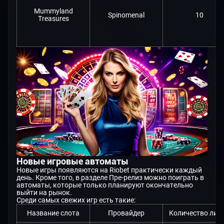
Mummyland
Spinomenal
10
Treasures
Новые игровые автоматы
Новые игры появляются на Riobet практически каждый
день. Кроме того, в разделе Пре-релиз можно поиграть в
автоматы, которые только планируют окончательно
выйти на рынок.
Среди самых свежих игр есть такие:
Название слота
Провайдер
Количество лин