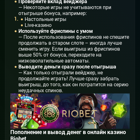
Проверяйте вклад вейджера
— Некоторые игры не учитываются при
отыгрыше бонуса, например:
Настольные игры
Live-казино
Используйте фриспины с умом
— После использования фриспинов не спешите
продолжать в старом слоте – иногда лучше
сменить игру. Если выигрыш из фриспинов
выше 50% от бонуса, переходите на
низковолатильные автоматы.
Выводите деньги сразу после отыгрыша
— Как только отыграли вейджер, не
продолжайте играть! Лучше сразу забрать
выигрыш, до того, как он потратится на серию
неудачных спинов.
Пополнение и вывод денег в онлайн казино
Riobet