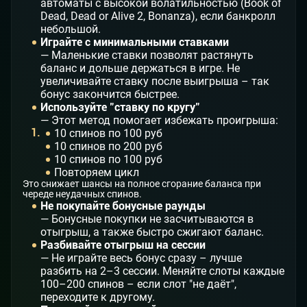
автоматы с высокой волатильностью (Book of
Dead, Dead or Alive 2, Bonanza), если банкролл
небольшой.
Играйте с минимальными ставками
— Маленькие ставки позволят растянуть
баланс и дольше держаться в игре. Не
увеличивайте ставку после выигрыша – так
бонус закончится быстрее.
Используйте "ставку по кругу"
— Этот метод помогает избежать проигрыша:
10 спинов по 100 руб
10 спинов по 200 руб
10 спинов по 100 руб
Повторяем цикл
Это снижает шансы на полное сгорание баланса при
череде неудачных спинов.
Не покупайте бонусные раунды
— Бонусные покупки не засчитываются в
отыгрыш, а также быстро сжигают баланс.
Разбивайте отыгрыш на сессии
— Не играйте весь бонус сразу – лучше
разбить на 2–3 сессии. Меняйте слоты каждые
100–200 спинов – если слот "не даёт",
переходите к другому.