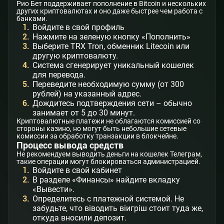
Рио Бет поддерживает пополнение в Bitcoin и нескольких
других криптовалютах и оно даже быстрее чем работа с
банками.
Войдите в свой профиль
Нажмите на зеленую кнопку «Пополнить»
Выберите TRX Tron, обменник Litecoin или
другую криптовалюту.
Система сгенерирует уникальный кошелек
для перевода.
Переведите необходимую сумму (от 300
рублей) на указанный адрес.
Дождитесь подтверждения сети – обычно
занимает от 5 до 30 минут.
Криптовалютные платежи не облагаются комиссией со
стороны казино, но могут быть небольшие сетевые
комиссии за обработку транзакции в блокчейне.
Процесс вывода средств
Не рекомендуем выводить деньги на кошелек Телеграм,
такие операции могут блокироваться администрацией.
Войдите в свой кабинет
В разделе «Финансы» найдите вкладку
«Вывести».
Определитесь с платежной системой. Не
забудьте, что віводить віигріш стоит туда же,
откуда вносили депозит.