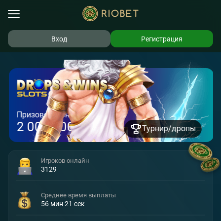
Вход
Регистрация
Призовой фонд
2 000 000
$
Турнир/дропы
Игроков онлайн
3129
Среднее время выплаты
56 мин 21 сек