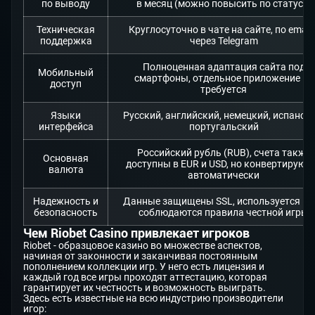
по выводу
в месяц (можно повысить по статусу)
Техническая
Круглосуточно в чате на сайте, по email 
поддержка
через Telegram
Полноценная адаптация сайта под
Мобильный
смартфоны, отдельное приложение не
доступ
требуется
Языки
Русский, английский, немецкий, испански
интерфейса
португальский
Российский рубль (RUB), счета также
Основная
доступны в EUR и USD, но конвертируют
валюта
автоматически
Надежность и
Данные защищены SSL, используется RN
безопасность
соблюдаются правила честной игры
Чем Riobet Casino привлекает игроков
Riobet - образцовое казино во множестве аспектов,
начиная от законности и заканчивая постоянным
пополнением коллекции игр. У него есть лицензия и
каждый год все игры проходят аттестацию, которая
гарантирует их честность и возможность выиграть.
Здесь есть известные на всю индустрию производители
игор: