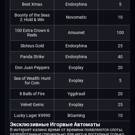
Best Xmas
Endorphina
5
Bounty of the Seas
Novomatic
10
2: Hold & Win
100 Extra Crown 6
Amusnet
100
Reels
Sloteus Gold
Endorphina
25
Panda Strike
Endorphina
40
Don Juan Peppers
Evoplay
20
Sea of Wealth: Hunt
Evoplay
5
for Coin
8 Balls of Fire
Yggdrasil
20
Velvet Gems
Evoplay
25
Lucky Lager X9990
BGaming
10
Эксклюзивные Игорвые Автоматы
В интернет-казино время от времени появляются слоты,
разработанные специально для него и доступные только