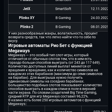
JetX
SmartSoft
12.11.2022
Plinko XY
B Gaming
24.03.2022
Plinko 2
B Gaming
08.01.2025
У них разнообразные жанры, волатильность, процент
возврата средств, так что легко найти что-то себе по
вкусу.
Игровые автоматы Рио Бет с функцией
Megaways
Megaways — это особый тип слот-игры, который
отличается от обычных слотов тем, что в нем есть
гораздо больше способов выиграть (от 243 до 117 649).
Количество доступных линий выплат меняется от
вращения к вращению, как и количество символов на
каждом из этих барабанов (максимум до семи символов
на барабан). Для выигрыша нужно получить
одинаковые символы на соседних барабанах.
Большинство подобных слотов показывают количество
способов выиграть в каждом спине в поле в верхней
части экрана. По словам создателей Big Time Gaming,
средний RTP для игр Megaways составил 96,22%.
В казино есть более 250 игровых автоматов с функцией
Megaways::