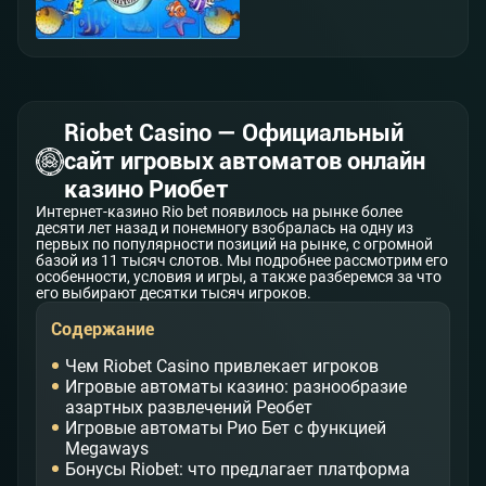
Riobet Casino — Официальный
сайт игровых автоматов онлайн
казино Риобет
Интернет-казино Rio bet появилось на рынке более
десяти лет назад и понемногу взобралась на одну из
первых по популярности позиций на рынке, с огромной
базой из 11 тысяч слотов. Мы подробнее рассмотрим его
особенности, условия и игры, а также разберемся за что
его выбирают десятки тысяч игроков.
Чем Riobet Casino привлекает игроков
Игровые автоматы казино: разнообразие
азартных развлечений Реобет
Игровые автоматы Рио Бет с функцией
Megaways
Бонусы Riobet: что предлагает платформа