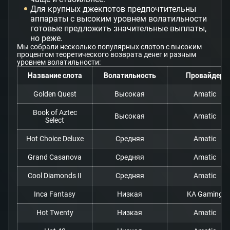
Для крупных джекпотов предпочтительны
аппараты с высоким уровнем волатильности
готовые предложить значительные выплаты,
но реже.
Мы собрали несколько популярных слотов с высоким
процентом теоретического возврата денег и разным
уровнем волатильности:
Название слота
Волатильность
Провайдер
Golden Quest
Высокая
Amatic
Book of Aztec
Высокая
Amatic
Select
Hot Choice Deluxe
Средняя
Amatic
Grand Casanova
Средняя
Amatic
Cool Diamonds II
Средняя
Amatic
Inca Fantasy
Низкая
KA Gaming
Hot Twenty
Низкая
Amatic