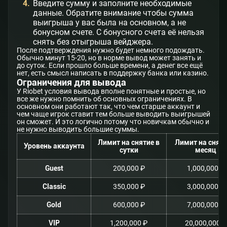
Введите сумму и заполните необходимые
данные. Обратите внимание чтобы сумма
выигрыша у вас была на основном, а не
бонусном счете. С бонусного счета её нельзя
снять без отыгрыша вейджера.
После подтверждения нужно будет немного подождать.
Обычно минут 15-20, но в норме вывод может занять и
до суток. Если прошло больше времени, а денег все ещё
нет, есть смысл написать в поддержку банка или казино.
Ограничения для вывода
У Riobet условия вывода вполне понятные и простые, но
все же нужно помнить об основных ограничениях. В
основном они работают так, что чем старше аккаунт и
чем чаще игрок ставит тем больше выводить выигрышей
он сможет. И это логично потому что новичкам обычно и
не нужно выводить большие суммы.
Лимит на снятие в
Лимит на сняти
Уровень аккаунта
сутки
месяц
Guest
200,000 ₽
1,000,000 ₽
Classic
350,000 ₽
3,000,000 ₽
Gold
600,000 ₽
7,000,000 ₽
VIP
1,200,000 ₽
20,000,000 ₽