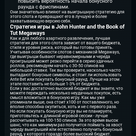
повысить вероятность начала бонусного
раунда с фриспинами.
Они значительно влияют на выигрышную стратегию для
этого слота и превращают его в лучшую и более
захватывающую версию себя.
Стратегия игры в John Hunter and the Book of
Tut Megaways
Как и для любого азартного развлечения, лучшая
стратегия для этого слота зависит от вашего бюджета,
стиля и уровня риска, который вы готовы принять.
Учитывая особенности слотов с механикой Megaways,
где выигрыши бывают неравномерными и череда
проигрышей может резко перейти в серию удачных
роллов, рекомендуем начать с 30-50 спинов на
небольшой ставке. Так вы проверите, насколько часто
выпадают бонусные символы, и стоит ли использовать
Ante Bet или покупать бонусный раунд. Лучше на этом
этапе поставить не больше 1-3% от бюджета.
Если у вас достаточно высокий бюджет и вы знаете, что
можете переждать несколько неудачных покупок, есть
смысл вложиться в бонусную игру. Как мы уже
упоминали выше, она стоит х100 от поставленного, но
вполне способна окупиться, хоть и не с первого раза.
Но если покупать бонусную игру вы не планируете,
приготовьтесь к длинной игровой сессии - лучше
рассчитывать на 100-150 спинов. За это время высок
шанс, что как минимум раз получится поймать за хвост
череду выигрышей или естественно получить бонусный
раунд, у которого гораздо более высокий бюджет.