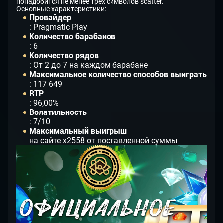
понадобится не менее трех символов scatter.
Основные характеристики:
Провайдер
: Pragmatic Play
Количество барабанов
: 6
Количество рядов
: От 2 до 7 на каждом барабане
Максимальное количество способов выиграть
: 117 649
RTP
: 96,00%
Волатильность
: 7/10
Максимальный выигрыш
на сайте х2558 от поставленной суммы