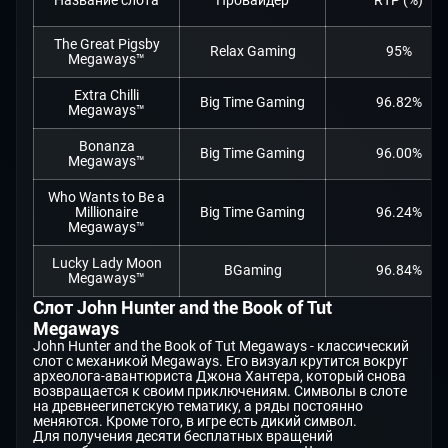
Название слота
Провайдер
RTP (%)
The Great Pigsby
Relax Gaming
95%
Megaways™
Extra Chilli
Big Time Gaming
96.82%
Megaways™
Bonanza
Big Time Gaming
96.00%
Megaways™
Who Wants to Be a
Millionaire
Big Time Gaming
96.24%
Megaways™
Lucky Lady Moon
BGaming
96.84%
Megaways™
Слот John Hunter and the Book of Tut
Megaways
John Hunter and the Book of Tut Megaways - классический
слот с механикой Megaways. Его визуал крутится вокруг
археолога-авантюриста Джона Хантера, который снова
возвращается к своим приключениям. Символы в слоте
на древнеегипетскую тематику, а ряды постоянно
меняются. Кроме того, в игре есть дикий символ.
Для получения десяти бесплатных вращений